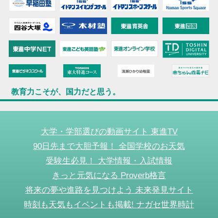
教育力こそが、国力だと思う。
大学・学部選びの動画サイト 東進TV
90日先まで大胆予報！ 全国学校のお天気
受験生必見！ 大学情報・入試情報
きっと元気になる Proverb格言
将来の夢や進路を見つけよう 未来発見サイト
時刻も天気もイベントも掲載! ナガセ世界時計