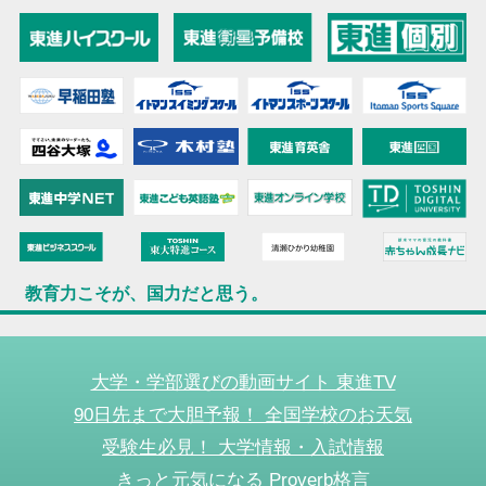
教育力こそが、国力だと思う。
大学・学部選びの動画サイト 東進TV
90日先まで大胆予報！ 全国学校のお天気
受験生必見！ 大学情報・入試情報
きっと元気になる Proverb格言