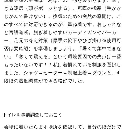
試験会場の室温は、あなたの予想を裏切ります。暑す
ぎる暖房（頭がボーッとする）。窓際の極寒（手がか
じかんで書けない）。換気のための突然の窓開け。こ
のすべてに対応できるのが、重ね着です。おしゃれな
ど言語道断。脱ぎ着しやすいカーディガンやパーカ
ー、足元の冷え対策（厚手の靴下やひざ掛け※使用可
否は要確認）を準備しましょう。「暑くて集中できな
い」「寒くて震える」という環境要因での失点は一番
もったいないです！！私は着慣れている制服を選択し
ました。シャツ→セーター→制服上着→ダウンと、4
段階の温度調整ができる格好でした。
トイレを事前調査しておこう
会場に着いたらまず場所を確認して、自分の階だけで