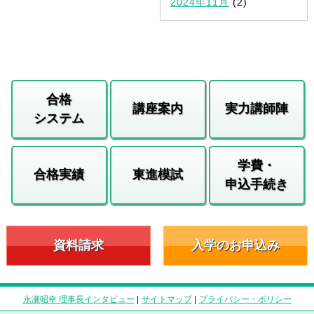
2024年11月
(2)
合格
講座案内
実力講師陣
システム
学費・
合格実績
東進模試
申込手続き
資料請求
入学のお申込み
永瀬昭幸 理事長インタビュー
|
サイトマップ
|
プライバシー・ポリシー