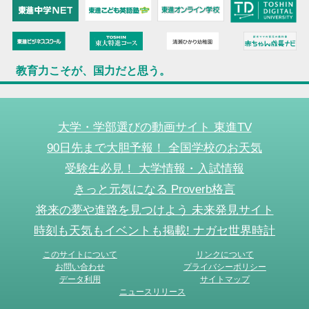
教育力こそが、国力だと思う。
大学・学部選びの動画サイト 東進TV
90日先まで大胆予報！ 全国学校のお天気
受験生必見！ 大学情報・入試情報
きっと元気になる Proverb格言
将来の夢や進路を見つけよう 未来発見サイト
時刻も天気もイベントも掲載! ナガセ世界時計
このサイトについて
リンクについて
お問い合わせ
プライバシーポリシー
データ利用
サイトマップ
ニュースリリース