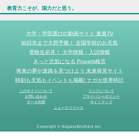
教育力こそが、国力だと思う。
大学・学部選びの動画サイト 東進TV
90日先まで大胆予報！ 全国学校のお天気
受験生必見！ 大学情報・入試情報
きっと元気になる Proverb格言
将来の夢や進路を見つけよう 未来発見サイト
時刻も天気もイベントも掲載! ナガセ世界時計
このサイトについて
リンクについて
お問い合わせ
プライバシーポリシー
データ利用
サイトマップ
ニュースリリース
Copyright © NagaseBrothers Inc.